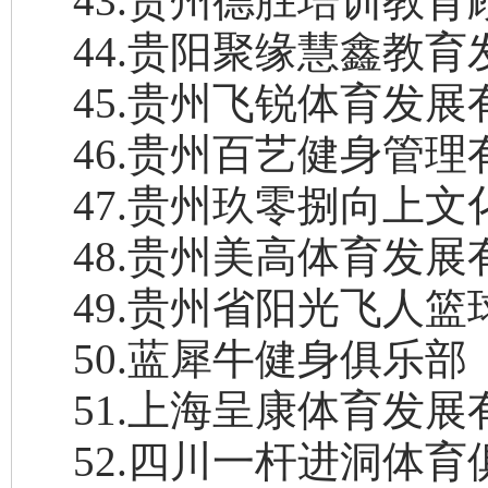
43
.
贵州德胜培训教育
44
.
贵阳聚缘慧鑫教育
45
.
贵州飞锐体育发展
46
.
贵州百艺健身管理
47
.
贵州玖零捌向上文
48
.
贵州美高体育发展
49
.
贵州省阳光飞人篮
50
.
蓝犀牛健身俱乐部
51
.
上海呈康体育发展
52
.
四川一杆进洞体育