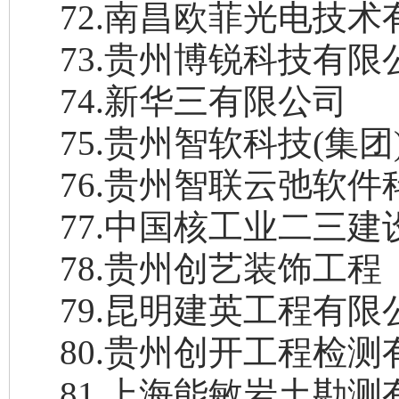
72
.
南昌欧菲光电技术
73
.
贵州博锐科技有限
74
.
新华三有限公司
75
.
贵州智软科技
(集
76
.
贵州智联云弛软件
77
.
中国核工业二三建
78
.
贵州创艺装饰工程
79
.
昆明建英工程有限
80
.
贵州创开工程检测
81
.
上海能敏岩土勘测