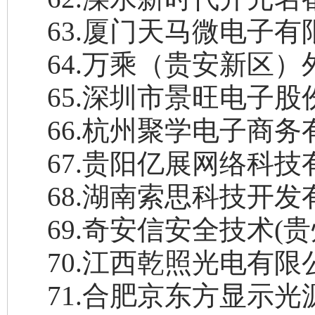
63
.
厦门天马微电子有
64
.
万乘（贵安新区）
65
.
深圳市景旺电子股
66
.
杭州聚学电子商务
67
.
贵阳亿展网络科技
68
.
湖南索思科技开发
69
.
奇安信安全技术
(
70
.
江西乾照光电有限
71
.
合肥京东方显示光