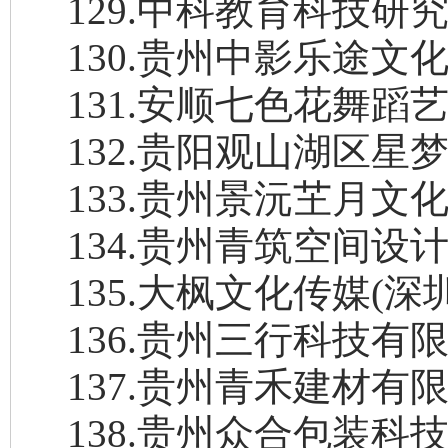
129
.
中科教育科技研
130
.
贵州中影乐途文
131
.
安顺七色花舞蹈
132
.
贵阳观山湖区星
133
.
贵州景沅芏月文
134
.
贵州青筑空间设
135
.
大枫文化传媒
(深
136
.
贵州三行科技有
137
.
贵州青禾建材有
138
.
贵州众合包装科