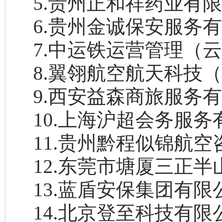
5
.
贵州正和祥药业有
6
.
贵州金诚保安服务
7
.
中运铁运营管理（
8
.
翼翎航空航天科技
9
.
西安益森商旅服务
10
.
上海沪超会务服务
11
.
贵州黔程似锦航空
12
.
东莞市塘厦三正半
13
.
蓝盾安保集团有限
14
.
北京登至科技有限