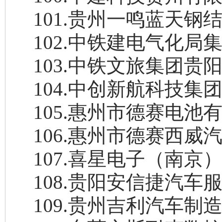
101
.
贵州一鸣蓝天钢
102
.
中铁建电气化局
103
.
中铁文旅集团贵
104
.
中创新航科技集
105
.
惠州市德赛电池
106
.
惠州市德赛西威
107
.
喜星电子（南京
108
.
贵阳安信捷汽车
109
.
贵州吉利汽车制