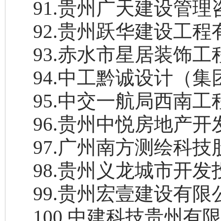
91
.
贵州广天建设管理
92
.
贵州跃华建设工程
93
.
赤水市星居装饰工
94
.
中工黔诚设计（集
95
.
中交一航局西南工
96
.
贵州中悦房地产开
97
.
广州南方测绘科技
98
.
贵州义龙城市开发
99
.
贵州宏壹建设有限
100
.
中建科技贵州有