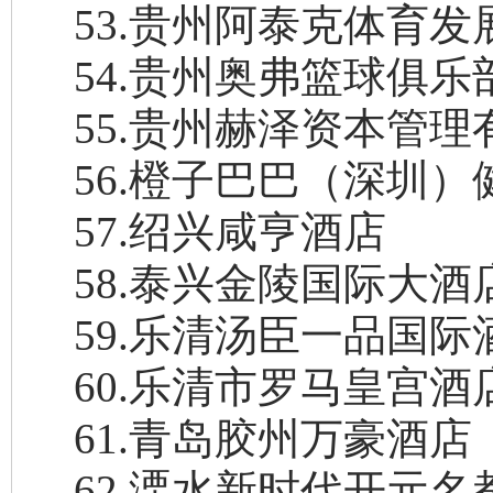
53
.
贵州阿泰克体育发
54
.
贵州奥弗篮球俱乐
55
.
贵州赫泽资本管理
56
.
橙子巴巴（深圳）
57
.
绍兴咸亨酒店
58
.
泰兴金陵国际大酒
59
.
乐清汤臣一品国际
60
.
乐清市罗马皇宫酒
61
.
青岛胶州万豪酒店
62
.
溧水新时代开元名