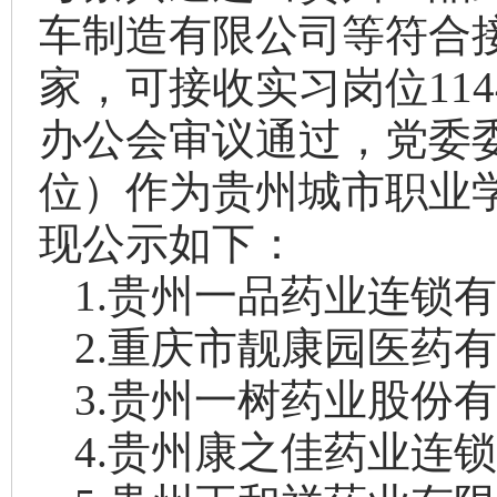
车制造有限公司等
符合
家，可接收实习岗位
114
办公会
审议
通过，党委
位）作为
贵州城市职业
现
公示如下：
1
.
贵州一品药业连锁
2
.
重庆市靓康园医药
3
.
贵州一树药业股份
4
.
贵州康之佳药业连