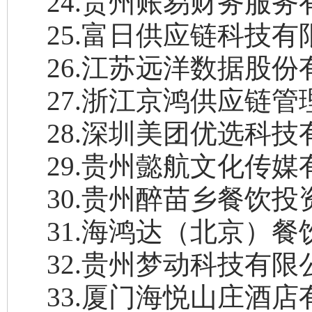
24
.
贵州账易财务服务
25
.
富日供应链科技有
26
.
江苏远洋数据股份
27
.
浙江京鸿供应链管
28
.
深圳美团优选科技
29
.
贵州懿航文化传媒
30
.
贵州醉苗乡餐饮投
31
.
海鸿达（北京）餐
32
.
贵州梦动科技有限
33
.
厦门海悦山庄酒店