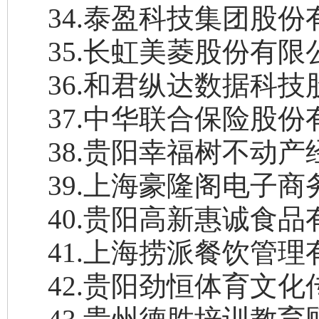
34
.
泰盈科技集团股份
35
.
长虹美菱股份有限
36
.
和君纵达数据科技
37
.
中华联合保险股份
38
.
贵阳幸福树不动产
39
.
上海豪隆阁电子商
40
.
贵阳高新惠诚食品
41
.
上海捞派餐饮管理
42
.
贵阳劲恒体育文化