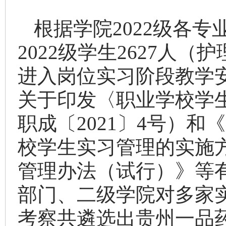
根据学院
202
2级
各专
202
2级
学生
26
27
人（护
进入岗位实习阶段教学
关于印发〈职业学校学
职成〔
2021〕4号）
校学生实习管理的实施
管理办法（试行）》等有
部门、二级学院对多家
考察共遴选出
贵州一品