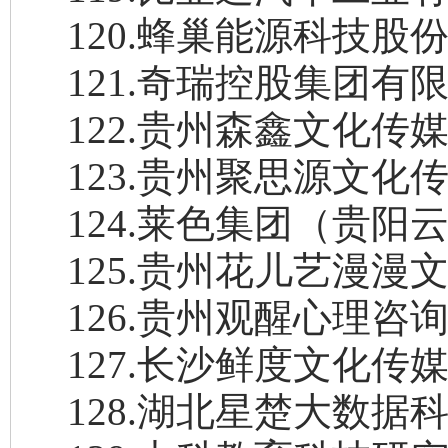
120
.
蜂巢能源科技股
121
.
奇瑞控股集团有
122
.
贵州森鑫文化传
123
.
贵州聚思源文化
124
.
莱色集团（贵阳
125
.
贵州花儿艺漫漫
126
.
贵州观醒心理咨
127
.
长沙鲜度文化传
128
.
湖北星楚大数据