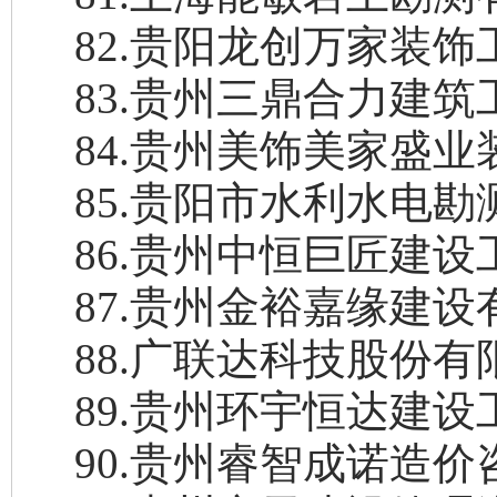
82
.
贵阳龙创万家装饰
83
.
贵州三鼎合力建筑
84
.
贵州美饰美家盛业
85
.
贵阳市水利水电勘
86
.
贵州中恒巨匠建设
87
.
贵州金裕嘉缘建设
88
.
广联达科技股份有
89
.
贵州环宇恒达建设
90
.
贵州睿智成诺造价