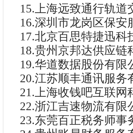
15
.
上海远致通行轨道
16
.
深圳市龙岗区保安
17
.
北京百思特捷迅科
18
.
贵州京邦达供应链
19
.
华道数据股份有限
20
.
江苏顺丰通讯服务
21
.
上海收钱吧互联网
22
.
浙江吉速物流有限
23
.
东莞百正税务师事