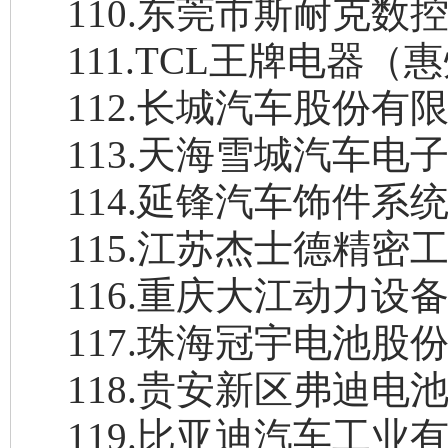
110
.
东莞市斯耐克数
111
.
TCL王牌电器（
112
.
长城汽车股份有
113
.
天海雪城汽车电
114
.
延锋汽车饰件系
115
.
江苏杰士德精密
116
.
重庆大江动力设
117
.
珠海冠宇电池股
118
.
贵安新区弗迪电
119
.
比亚迪汽车工业